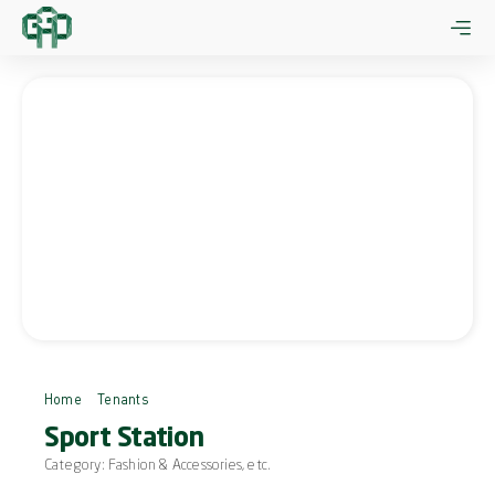
Skip
to
content
Home
Tenants
Sport Station
Sport Station
Category:
Fashion & Accessories
, etc.