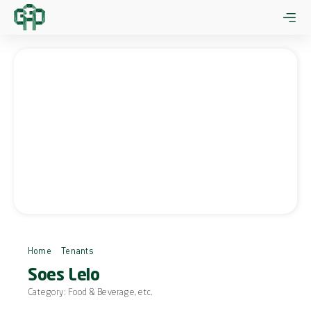
Skip
to
content
Home
Tenants
Soes Lelo
Soes Lelo
Category:
Food & Beverage
, etc.