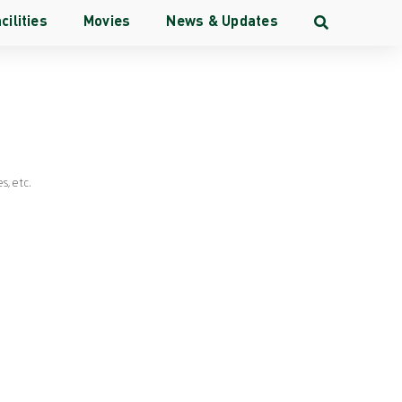
cilities
Movies
News & Updates
onesia
es
, etc.