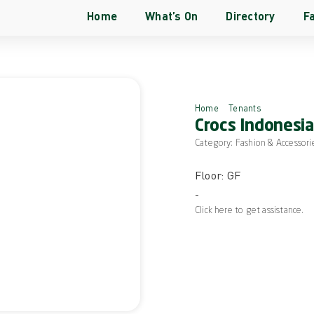
Home
What’s On
Directory
Fa
Home
Tenants
Crocs Ind
Crocs Indonesia
Category:
Fashion & Accessori
Floor: GF
-
Click here to get assistance.