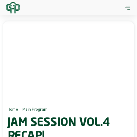
Skip
to
content
Home
Main Program
Jam Session Vol.4 Recap!
JAM SESSION VOL.4
RECAP!