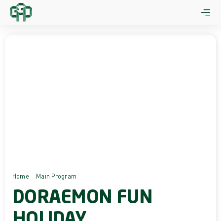
Skip
to
content
Home
Main Program
Doraemon Fun Holiday
DORAEMON FUN
HOLIDAY