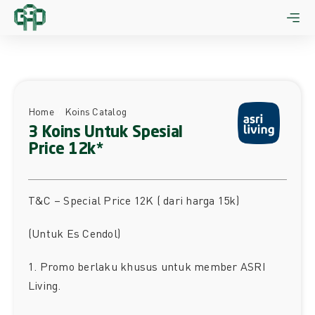
Skip
to
content
Home
Koins Catalog
3 Koins Untuk Spesial
Price 12k*
T&C – Special Price 12K ( dari harga 15k)
(Untuk Es Cendol)
1. Promo berlaku khusus untuk member ASRI
Living.