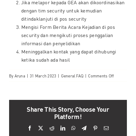
Jika melapor kepada GEA akan dikoordinasikan
dengan tim security untuk kemudian
ditindaklanjuti di pos security
Mengisi Form Berita Acara Kejadian di pos
security dan mengikuti proses penggalian
informasi dan penyelidikan
Meninggalkan kontak yang dapat dihubungi
ketika sudah ada hasil
on
By
Aruna
|
31 March 2023
|
General FAQ
|
Comments Off
Apa
yang
harus
saya
Share This Story, Choose Your
lakukan
Platform!
jika
Facebook
X
Reddit
LinkedIn
WhatsApp
Telegram
Pinterest
Email
melihat