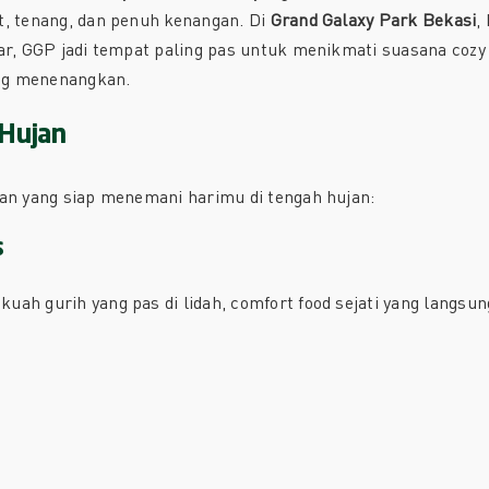
t, tenang, dan penuh kenangan. Di
Grand Galaxy Park Bekasi
,
uar, GGP jadi tempat paling pas untuk menikmati suasana coz
ng menenangkan.
 Hujan
han yang siap menemani harimu di tengah hujan:
s
uah gurih yang pas di lidah, comfort food sejati yang langs